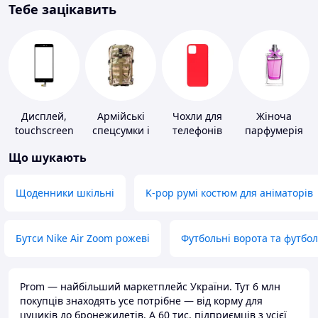
Тебе зацікавить
Дисплей,
Армійські
Чохли для
Жіноча
touchscreen
спецсумки і
телефонів
парфумерія
для телефонів
рюкзаки
Що шукають
Щоденники шкільні
K-pop румі костюм для аніматорів
Бутси Nike Air Zoom рожеві
Футбольні ворота та футбо
Prom — найбільший маркетплейс України. Тут 6 млн
покупців знаходять усе потрібне — від корму для
цуциків до бронежилетів. А 60 тис. підприємців з усієї