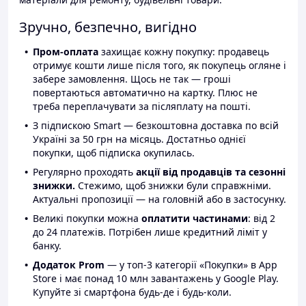
Зручно, безпечно, вигідно
Пром-оплата
захищає кожну покупку: продавець
отримує кошти лише після того, як покупець огляне і
забере замовлення. Щось не так — гроші
повертаються автоматично на картку. Плюс не
треба переплачувати за післяплату на пошті.
З підпискою Smart — безкоштовна доставка по всій
Україні за 50 грн на місяць. Достатньо однієї
покупки, щоб підписка окупилась.
Регулярно проходять
акції від продавців та сезонні
знижки.
Стежимо, щоб знижки були справжніми.
Актуальні пропозиції — на головній або в застосунку.
Великі покупки можна
оплатити частинами
: від 2
до 24 платежів. Потрібен лише кредитний ліміт у
банку.
Додаток Prom
— у топ-3 категорії «Покупки» в App
Store і має понад 10 млн завантажень у Google Play.
Купуйте зі смартфона будь-де і будь-коли.