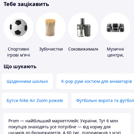
Тебе зацікавить
Спортивні
Зубочистки
Соковижималки
Музичні
ігрові м'ячі
центри,
магнітоли
Що шукають
Щоденники шкільні
K-pop румі костюм для аніматорів
Бутси Nike Air Zoom рожеві
Футбольні ворота та футбо
Prom — найбільший маркетплейс України. Тут 6 млн
покупців знаходять усе потрібне — від корму для
цуциків до бронежилетів. А 60 тис. підприємців з усієї