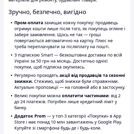
Зручно, безпечно, вигідно
Пром-оплата
захищає кожну покупку: продавець
отримує кошти лише після того, як покупець огляне і
забере замовлення. Щось не так — гроші
повертаються автоматично на картку. Плюс не
треба переплачувати за післяплату на пошті.
З підпискою Smart — безкоштовна доставка по всій
Україні за 50 грн на місяць. Достатньо однієї
покупки, щоб підписка окупилась.
Регулярно проходять
акції від продавців та сезонні
знижки.
Стежимо, щоб знижки були справжніми.
Актуальні пропозиції — на головній або в застосунку.
Великі покупки можна
оплатити частинами
: від 2
до 24 платежів. Потрібен лише кредитний ліміт у
банку.
Додаток Prom
— у топ-3 категорії «Покупки» в App
Store і має понад 10 млн завантажень у Google Play.
Купуйте зі смартфона будь-де і будь-коли.