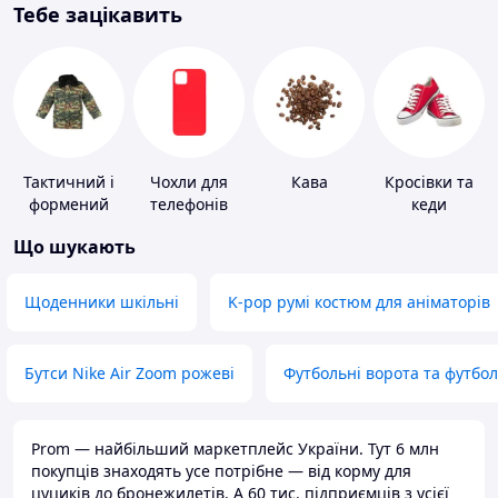
Тебе зацікавить
Тактичний і
Чохли для
Кава
Кросівки та
формений
телефонів
кеди
одяг
Що шукають
Щоденники шкільні
K-pop румі костюм для аніматорів
Бутси Nike Air Zoom рожеві
Футбольні ворота та футбо
Prom — найбільший маркетплейс України. Тут 6 млн
покупців знаходять усе потрібне — від корму для
цуциків до бронежилетів. А 60 тис. підприємців з усієї