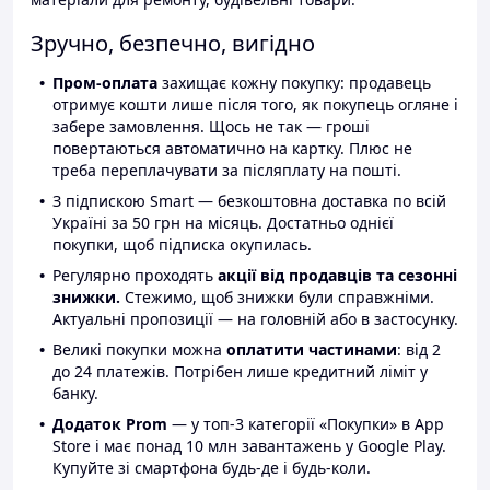
Зручно, безпечно, вигідно
Пром-оплата
захищає кожну покупку: продавець
отримує кошти лише після того, як покупець огляне і
забере замовлення. Щось не так — гроші
повертаються автоматично на картку. Плюс не
треба переплачувати за післяплату на пошті.
З підпискою Smart — безкоштовна доставка по всій
Україні за 50 грн на місяць. Достатньо однієї
покупки, щоб підписка окупилась.
Регулярно проходять
акції від продавців та сезонні
знижки.
Стежимо, щоб знижки були справжніми.
Актуальні пропозиції — на головній або в застосунку.
Великі покупки можна
оплатити частинами
: від 2
до 24 платежів. Потрібен лише кредитний ліміт у
банку.
Додаток Prom
— у топ-3 категорії «Покупки» в App
Store і має понад 10 млн завантажень у Google Play.
Купуйте зі смартфона будь-де і будь-коли.