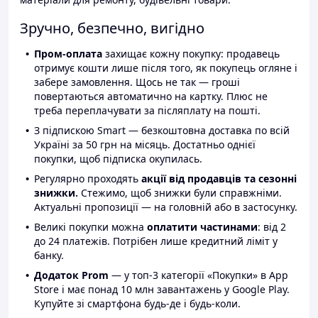
Зручно, безпечно, вигідно
Пром-оплата
захищає кожну покупку: продавець
отримує кошти лише після того, як покупець огляне і
забере замовлення. Щось не так — гроші
повертаються автоматично на картку. Плюс не
треба переплачувати за післяплату на пошті.
З підпискою Smart — безкоштовна доставка по всій
Україні за 50 грн на місяць. Достатньо однієї
покупки, щоб підписка окупилась.
Регулярно проходять
акції від продавців та сезонні
знижки.
Стежимо, щоб знижки були справжніми.
Актуальні пропозиції — на головній або в застосунку.
Великі покупки можна
оплатити частинами
: від 2
до 24 платежів. Потрібен лише кредитний ліміт у
банку.
Додаток Prom
— у топ-3 категорії «Покупки» в App
Store і має понад 10 млн завантажень у Google Play.
Купуйте зі смартфона будь-де і будь-коли.