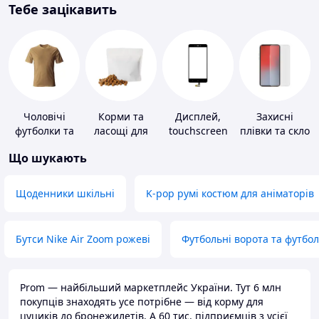
Тебе зацікавить
Чоловічі
Корми та
Дисплей,
Захисні
футболки та
ласощі для
touchscreen
плівки та скло
майки
домашніх
для телефонів
для
Що шукають
тварин і
портативних
птахів
пристроїв
Щоденники шкільні
K-pop румі костюм для аніматорів
Бутси Nike Air Zoom рожеві
Футбольні ворота та футбо
Prom — найбільший маркетплейс України. Тут 6 млн
покупців знаходять усе потрібне — від корму для
цуциків до бронежилетів. А 60 тис. підприємців з усієї