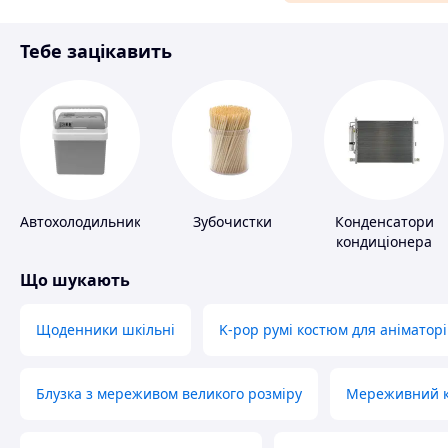
Матеріали для ремонту
Тебе зацікавить
Спорт і відпочинок
Автохолодильники
Зубочистки
Конденсатори
кондиціонера
Що шукають
Щоденники шкільні
K-pop румі костюм для аніматорі
Блузка з мереживом великого розміру
Мереживний ко