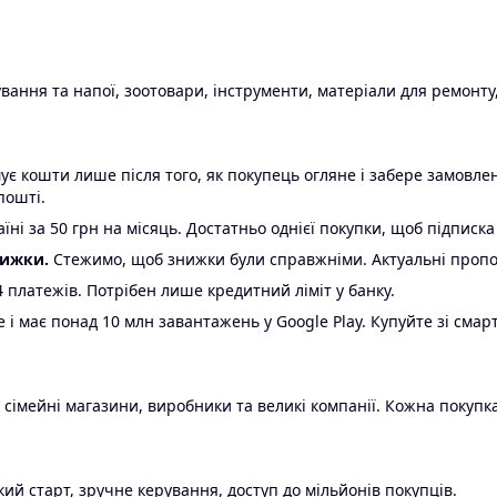
ання та напої, зоотовари, інструменти, матеріали для ремонту,
є кошти лише після того, як покупець огляне і забере замовл
пошті.
ні за 50 грн на місяць. Достатньо однієї покупки, щоб підписка
нижки.
Стежимо, щоб знижки були справжніми. Актуальні пропози
24 платежів. Потрібен лише кредитний ліміт у банку.
e і має понад 10 млн завантажень у Google Play. Купуйте зі смар
 сімейні магазини, виробники та великі компанії. Кожна покупка
ий старт, зручне керування, доступ до мільйонів покупців.