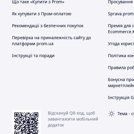
Що таке «Купити з Prom»
Просування в
Як купувати з Пром-оплатою
Sprava.prom
Рекомендації з безпечних покупок
Премія для 
Ecommerce.
Перевірка на приналежність сайту до
платформи prom.ua
Угода корис
Інструкції та поради
Політика ко
Правила роб
Бонусна пр
маркетплей
Інструкція G
Відскануй QR-код, щоб
Тема
-
с
завантажити мобільний
додаток