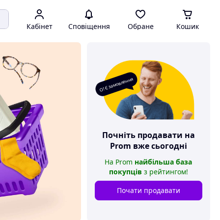
Кабінет
Сповіщення
Обране
Кошик
О! Є замовлення
Почніть продавати на
Prom
вже сьогодні
На
Prom
найбільша база
покупців
з рейтингом
!
Почати продавати