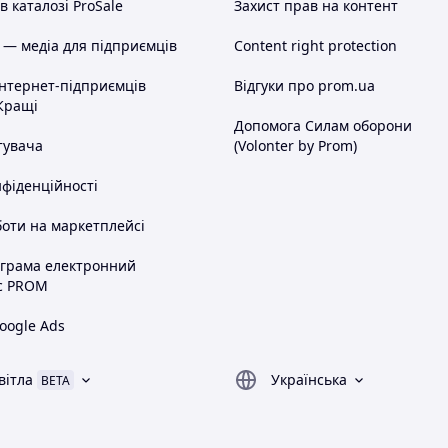
 каталозі ProSale
Захист прав на контент
 — медіа для підприємців
Content right protection
інтернет-підприємців
Відгуки про prom.ua
Кращі
Допомога Силам оборони
тувача
(Volonter by Prom)
нфіденційності
оти на маркетплейсі
ограма електронний
с PROM
oogle Ads
вітла
Українська
BETA