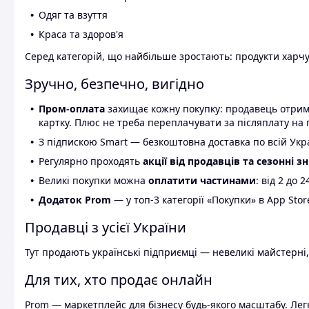
Одяг та взуття
Краса та здоров'я
Серед категорій, що найбільше зростають: продукти харчув
Зручно, безпечно, вигідно
Пром-оплата
захищає кожну покупку: продавець отриму
картку. Плюс не треба переплачувати за післяплату на 
З підпискою Smart — безкоштовна доставка по всій Украї
Регулярно проходять
акції від продавців та сезонні з
Великі покупки можна
оплатити частинами
: від 2 до 
Додаток Prom
— у топ-3 категорії «Покупки» в App Stor
Продавці з усієї України
Тут продають українські підприємці — невеликі майстерні,
Для тих, хто продає онлайн
Prom — маркетплейс для бізнесу будь-якого масштабу. Легк