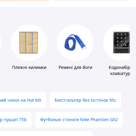
Пляжні килимки
Ремені для йоги
Кодонабірні
клавіатури
ий чохол на Hot 60i
Бюстгальтер без кісточок 95с
ер пушап 75b
Футбольні стоноги Nike Phantom GX2