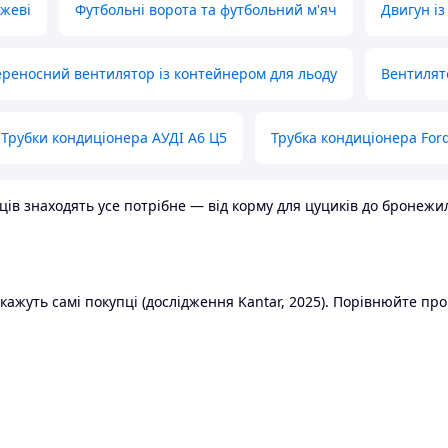
ожеві
Футбольні ворота та футбольний м'яч
Двигун із
реносний вентилятор із контейнером для льоду
Вентилят
Трубки кондиціонера АУДІ А6 Ц5
Трубка кондиціонера Ford
в знаходять усе потрібне — від корму для цуциків до бронежилет
ажуть самі покупці (дослідження Kantar, 2025). Порівнюйте пропо