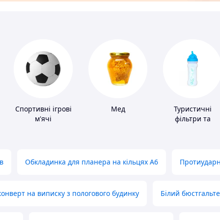
Спортивні ігрові
Мед
Туристичні
м'ячі
фільтри та
пігулки для
питної води
в
Обкладинка для планера на кільцях А6
Протиударн
нверт на виписку з пологового будинку
Білий бюстгальт