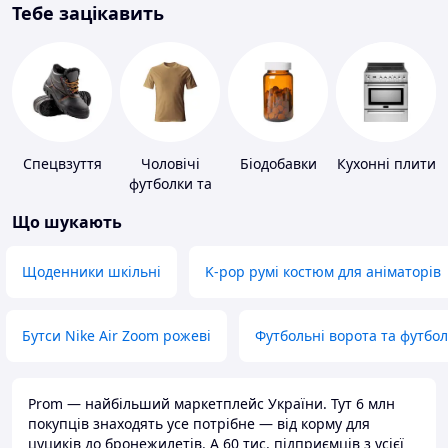
Тебе зацікавить
Спецвзуття
Чоловічі
Біодобавки
Кухонні плити
футболки та
майки
Що шукають
Щоденники шкільні
K-pop румі костюм для аніматорів
Бутси Nike Air Zoom рожеві
Футбольні ворота та футбо
Prom — найбільший маркетплейс України. Тут 6 млн
покупців знаходять усе потрібне — від корму для
цуциків до бронежилетів. А 60 тис. підприємців з усієї