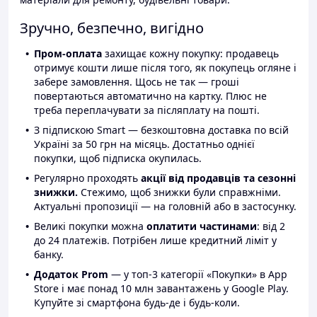
Зручно, безпечно, вигідно
Пром-оплата
захищає кожну покупку: продавець
отримує кошти лише після того, як покупець огляне і
забере замовлення. Щось не так — гроші
повертаються автоматично на картку. Плюс не
треба переплачувати за післяплату на пошті.
З підпискою Smart — безкоштовна доставка по всій
Україні за 50 грн на місяць. Достатньо однієї
покупки, щоб підписка окупилась.
Регулярно проходять
акції від продавців та сезонні
знижки.
Стежимо, щоб знижки були справжніми.
Актуальні пропозиції — на головній або в застосунку.
Великі покупки можна
оплатити частинами
: від 2
до 24 платежів. Потрібен лише кредитний ліміт у
банку.
Додаток Prom
— у топ-3 категорії «Покупки» в App
Store і має понад 10 млн завантажень у Google Play.
Купуйте зі смартфона будь-де і будь-коли.