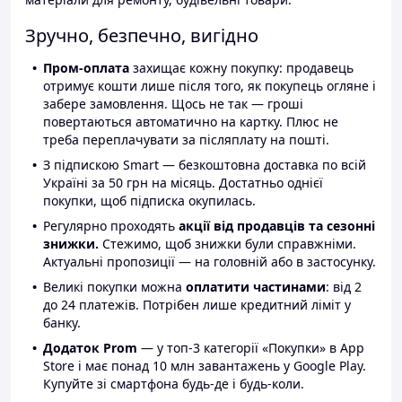
Зручно, безпечно, вигідно
Пром-оплата
захищає кожну покупку: продавець
отримує кошти лише після того, як покупець огляне і
забере замовлення. Щось не так — гроші
повертаються автоматично на картку. Плюс не
треба переплачувати за післяплату на пошті.
З підпискою Smart — безкоштовна доставка по всій
Україні за 50 грн на місяць. Достатньо однієї
покупки, щоб підписка окупилась.
Регулярно проходять
акції від продавців та сезонні
знижки.
Стежимо, щоб знижки були справжніми.
Актуальні пропозиції — на головній або в застосунку.
Великі покупки можна
оплатити частинами
: від 2
до 24 платежів. Потрібен лише кредитний ліміт у
банку.
Додаток Prom
— у топ-3 категорії «Покупки» в App
Store і має понад 10 млн завантажень у Google Play.
Купуйте зі смартфона будь-де і будь-коли.