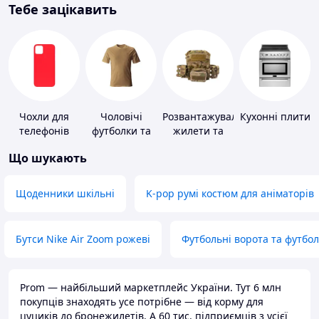
Тебе зацікавить
Чохли для
Чоловічі
Розвантажувальні
Кухонні плити
телефонів
футболки та
жилети та
майки
плитоноски
Що шукають
без плит
Щоденники шкільні
K-pop румі костюм для аніматорів
Бутси Nike Air Zoom рожеві
Футбольні ворота та футбо
Prom — найбільший маркетплейс України. Тут 6 млн
покупців знаходять усе потрібне — від корму для
цуциків до бронежилетів. А 60 тис. підприємців з усієї