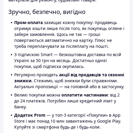
Зручно, безпечно, вигідно
Пром-оплата
захищає кожну покупку: продавець
отримує кошти лише після того, як покупець огляне і
забере замовлення. Щось не так — гроші
повертаються автоматично на картку. Плюс не
треба переплачувати за післяплату на пошті.
З підпискою Smart — безкоштовна доставка по всій
Україні за 50 грн на місяць. Достатньо однієї
покупки, щоб підписка окупилась.
Регулярно проходять
акції від продавців та сезонні
знижки.
Стежимо, щоб знижки були справжніми.
Актуальні пропозиції — на головній або в застосунку.
Великі покупки можна
оплатити частинами
: від 2
до 24 платежів. Потрібен лише кредитний ліміт у
банку.
Додаток Prom
— у топ-3 категорії «Покупки» в App
Store і має понад 10 млн завантажень у Google Play.
Купуйте зі смартфона будь-де і будь-коли.