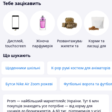
Тебе зацікавить
Дисплей,
Жіноча
Розвантажувальні
Корми та
touchscreen
парфумерія
жилети та
ласощі для
для телефонів
плитоноски
домашніх
Що шукають
без плит
тварин і
птахів
Щоденники шкільні
K-pop румі костюм для аніматорів
Бутси Nike Air Zoom рожеві
Футбольні ворота та футбо
Prom — найбільший маркетплейс України. Тут 6 млн
покупців знаходять усе потрібне — від корму для
цуциків до бронежилетів. А 60 тис. підприємців з усієї