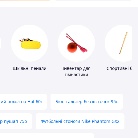
Шкільні пенали
Інвентар для
Спортивні бит
гімнастики
ий чохол на Hot 60i
Бюстгальтер без кісточок 95с
ер пушап 75b
Футбольні стоноги Nike Phantom GX2