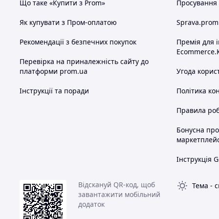
Що таке «Купити з Prom»
Просування в
Як купувати з Пром-оплатою
Sprava.prom
Рекомендації з безпечних покупок
Премія для 
Ecommerce.
Перевірка на приналежність сайту до
платформи prom.ua
Угода корис
Інструкції та поради
Політика ко
Правила роб
Бонусна пр
маркетплей
Інструкція G
Відскануй QR-код, щоб
Тема
-
с
завантажити мобільний
додаток