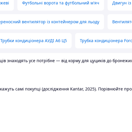
ожеві
Футбольні ворота та футбольний м'яч
Двигун із
реносний вентилятор із контейнером для льоду
Вентилят
Трубки кондиціонера АУДІ А6 Ц5
Трубка кондиціонера Ford
в знаходять усе потрібне — від корму для цуциків до бронежилет
ажуть самі покупці (дослідження Kantar, 2025). Порівнюйте пропо