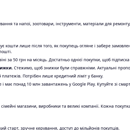
ання та напої, зоотовари, інструменти, матеріали для ремонту,
є кошти лише після того, як покупець огляне і забере замовл
пошті.
ні за 50 грн на місяць. Достатньо однієї покупки, щоб підписка
нижки.
Стежимо, щоб знижки були справжніми. Актуальні пропози
24 платежів. Потрібен лише кредитний ліміт у банку.
e і має понад 10 млн завантажень у Google Play. Купуйте зі смар
 сімейні магазини, виробники та великі компанії. Кожна покупка
ий старт, зручне керування, доступ до мільйонів покупців.