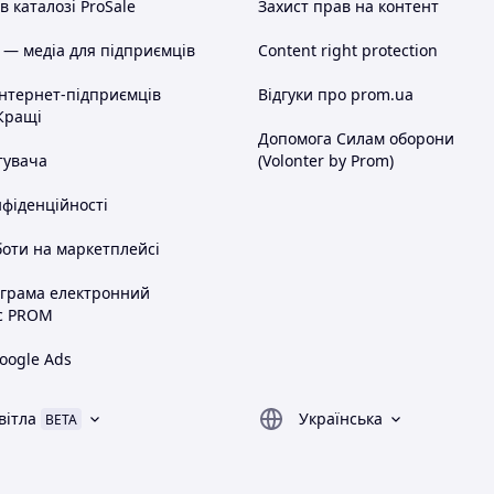
 каталозі ProSale
Захист прав на контент
 — медіа для підприємців
Content right protection
інтернет-підприємців
Відгуки про prom.ua
Кращі
Допомога Силам оборони
тувача
(Volonter by Prom)
нфіденційності
оти на маркетплейсі
ограма електронний
с PROM
oogle Ads
вітла
Українська
BETA