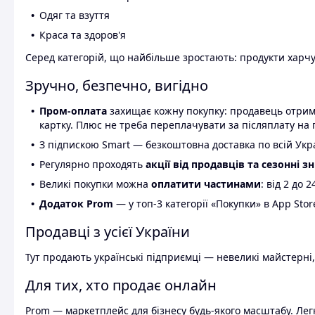
Одяг та взуття
Краса та здоров'я
Серед категорій, що найбільше зростають: продукти харчув
Зручно, безпечно, вигідно
Пром-оплата
захищає кожну покупку: продавець отриму
картку. Плюс не треба переплачувати за післяплату на 
З підпискою Smart — безкоштовна доставка по всій Украї
Регулярно проходять
акції від продавців та сезонні з
Великі покупки можна
оплатити частинами
: від 2 до 
Додаток Prom
— у топ-3 категорії «Покупки» в App Stor
Продавці з усієї України
Тут продають українські підприємці — невеликі майстерні,
Для тих, хто продає онлайн
Prom — маркетплейс для бізнесу будь-якого масштабу. Легк