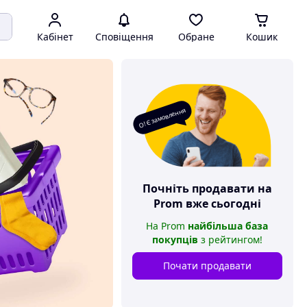
Кабінет
Сповіщення
Обране
Кошик
О! Є замовлення
Почніть продавати на
Prom
вже сьогодні
На
Prom
найбільша база
покупців
з рейтингом
!
Почати продавати