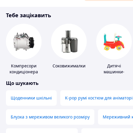
Матеріали для ремонту
Тебе зацікавить
Спорт і відпочинок
Компресори
Соковижималки
Дитячі
кондиціонера
машинки-
каталки
Що шукають
Щоденники шкільні
K-pop румі костюм для аніматорі
Блузка з мереживом великого розміру
Мереживний ко