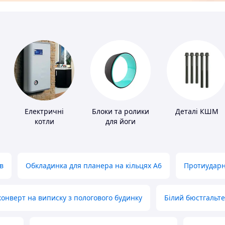
Електричні
Блоки та ролики
Деталі КШМ
котли
для йоги
в
Обкладинка для планера на кільцях А6
Протиударн
нверт на виписку з пологового будинку
Білий бюстгальт