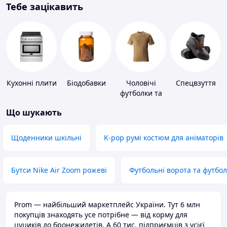
Тебе зацікавить
Кухонні плити
Біодобавки
Чоловічі
Спецвзуття
футболки та
майки
Що шукають
Щоденники шкільні
K-pop румі костюм для аніматорів
Бутси Nike Air Zoom рожеві
Футбольні ворота та футбо
Prom — найбільший маркетплейс України. Тут 6 млн
покупців знаходять усе потрібне — від корму для
цуциків до бронежилетів. А 60 тис. підприємців з усієї