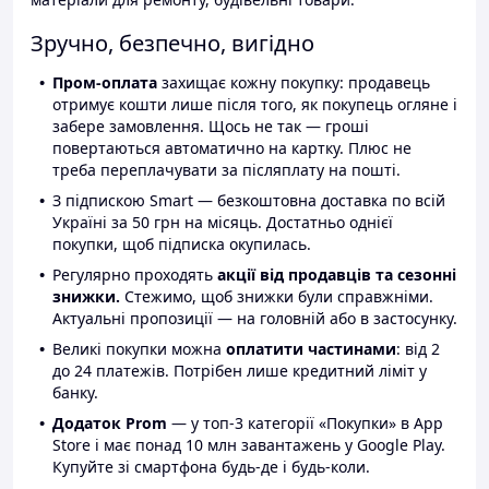
Зручно, безпечно, вигідно
Пром-оплата
захищає кожну покупку: продавець
отримує кошти лише після того, як покупець огляне і
забере замовлення. Щось не так — гроші
повертаються автоматично на картку. Плюс не
треба переплачувати за післяплату на пошті.
З підпискою Smart — безкоштовна доставка по всій
Україні за 50 грн на місяць. Достатньо однієї
покупки, щоб підписка окупилась.
Регулярно проходять
акції від продавців та сезонні
знижки.
Стежимо, щоб знижки були справжніми.
Актуальні пропозиції — на головній або в застосунку.
Великі покупки можна
оплатити частинами
: від 2
до 24 платежів. Потрібен лише кредитний ліміт у
банку.
Додаток Prom
— у топ-3 категорії «Покупки» в App
Store і має понад 10 млн завантажень у Google Play.
Купуйте зі смартфона будь-де і будь-коли.