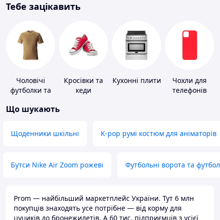
Тебе зацікавить
Чоловічі
Кросівки та
Кухонні плити
Чохли для
футболки та
кеди
телефонів
майки
Що шукають
Щоденники шкільні
K-pop румі костюм для аніматорів
Бутси Nike Air Zoom рожеві
Футбольні ворота та футбо
Prom — найбільший маркетплейс України. Тут 6 млн
покупців знаходять усе потрібне — від корму для
цуциків до бронежилетів. А 60 тис. підприємців з усієї