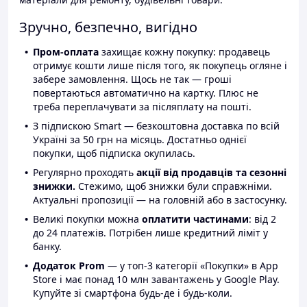
Зручно, безпечно, вигідно
Пром-оплата
захищає кожну покупку: продавець
отримує кошти лише після того, як покупець огляне і
забере замовлення. Щось не так — гроші
повертаються автоматично на картку. Плюс не
треба переплачувати за післяплату на пошті.
З підпискою Smart — безкоштовна доставка по всій
Україні за 50 грн на місяць. Достатньо однієї
покупки, щоб підписка окупилась.
Регулярно проходять
акції від продавців та сезонні
знижки.
Стежимо, щоб знижки були справжніми.
Актуальні пропозиції — на головній або в застосунку.
Великі покупки можна
оплатити частинами
: від 2
до 24 платежів. Потрібен лише кредитний ліміт у
банку.
Додаток Prom
— у топ-3 категорії «Покупки» в App
Store і має понад 10 млн завантажень у Google Play.
Купуйте зі смартфона будь-де і будь-коли.