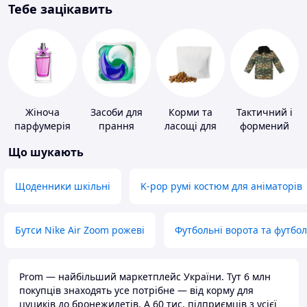
Тебе зацікавить
Жіноча
Засоби для
Корми та
Тактичний і
парфумерія
прання
ласощі для
формений
домашніх
одяг
Що шукають
тварин і
птахів
Щоденники шкільні
K-pop румі костюм для аніматорів
Бутси Nike Air Zoom рожеві
Футбольні ворота та футбо
Prom — найбільший маркетплейс України. Тут 6 млн
покупців знаходять усе потрібне — від корму для
цуциків до бронежилетів. А 60 тис. підприємців з усієї