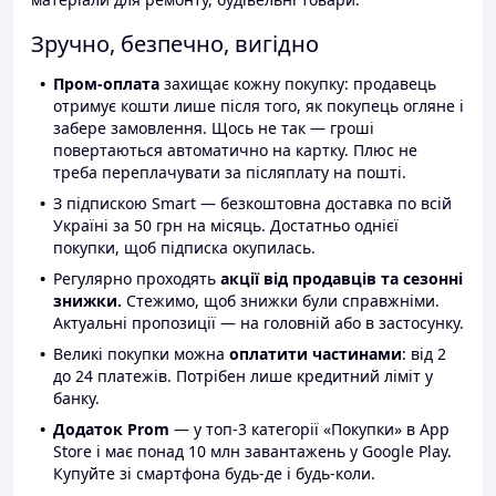
Зручно, безпечно, вигідно
Пром-оплата
захищає кожну покупку: продавець
отримує кошти лише після того, як покупець огляне і
забере замовлення. Щось не так — гроші
повертаються автоматично на картку. Плюс не
треба переплачувати за післяплату на пошті.
З підпискою Smart — безкоштовна доставка по всій
Україні за 50 грн на місяць. Достатньо однієї
покупки, щоб підписка окупилась.
Регулярно проходять
акції від продавців та сезонні
знижки.
Стежимо, щоб знижки були справжніми.
Актуальні пропозиції — на головній або в застосунку.
Великі покупки можна
оплатити частинами
: від 2
до 24 платежів. Потрібен лише кредитний ліміт у
банку.
Додаток Prom
— у топ-3 категорії «Покупки» в App
Store і має понад 10 млн завантажень у Google Play.
Купуйте зі смартфона будь-де і будь-коли.