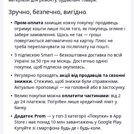
Зручно, безпечно, вигідно
Пром-оплата
захищає кожну покупку: продавець
отримує кошти лише після того, як покупець огляне і
забере замовлення. Щось не так — гроші
повертаються автоматично на картку. Плюс не
треба переплачувати за післяплату на пошті.
З підпискою Smart — безкоштовна доставка по всій
Україні за 50 грн на місяць. Достатньо однієї
покупки, щоб підписка окупилась.
Регулярно проходять
акції від продавців та сезонні
знижки.
Стежимо, щоб знижки були справжніми.
Актуальні пропозиції — на головній або в застосунку.
Великі покупки можна
оплатити частинами
: від 2
до 24 платежів. Потрібен лише кредитний ліміт у
банку.
Додаток Prom
— у топ-3 категорії «Покупки» в App
Store і має понад 10 млн завантажень у Google Play.
Купуйте зі смартфона будь-де і будь-коли.