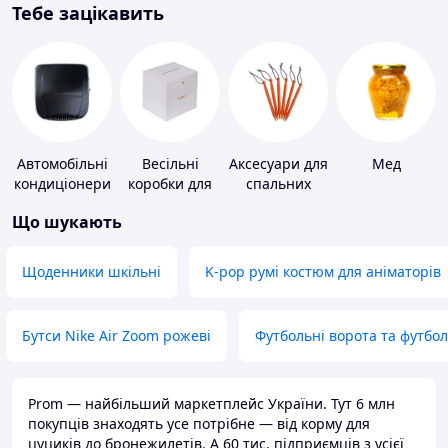
Тебе зацікавить
Автомобільні
Весільні
Аксесуари для
Мед
кондиціонери
коробки для
спальних
грошей
мішків,
Що шукають
карематів та
наметів
Щоденники шкільні
K-pop румі костюм для аніматорів
Бутси Nike Air Zoom рожеві
Футбольні ворота та футбо
Prom — найбільший маркетплейс України. Тут 6 млн
покупців знаходять усе потрібне — від корму для
цуциків до бронежилетів. А 60 тис. підприємців з усієї